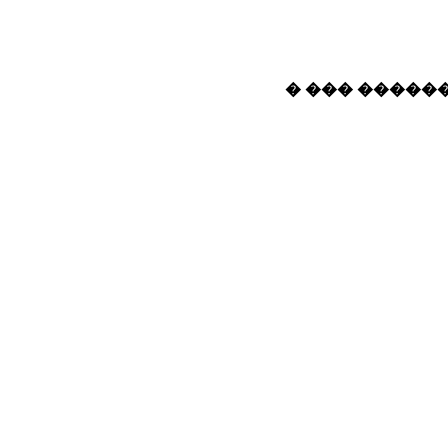
� ��� ������