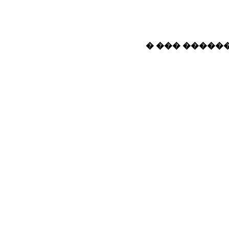
� ��� ������