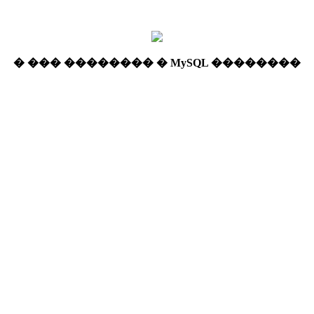
� ��� �������� � MySQL ��������