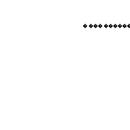
� ��� ������