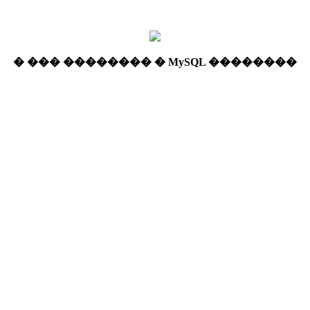
� ��� �������� � MySQL ��������