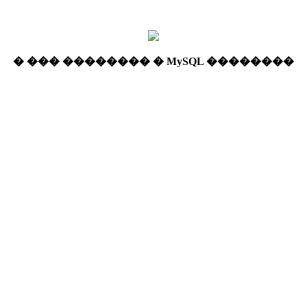
� ��� �������� � MySQL ��������