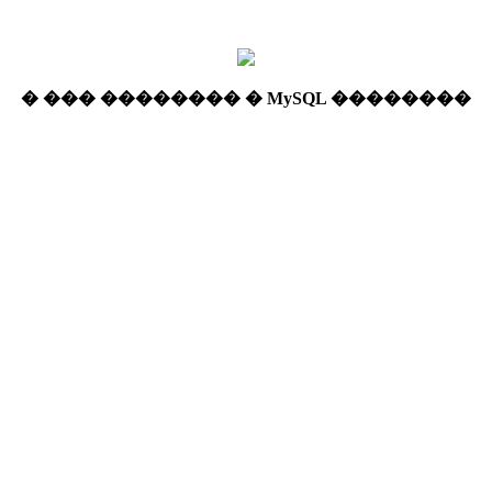
� ��� �������� � MySQL ��������