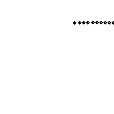
� ��� ������