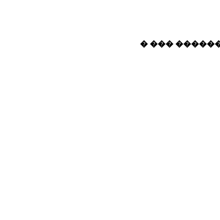
� ��� ������