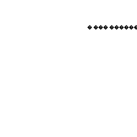
� ��� ������