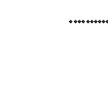
� ��� ������