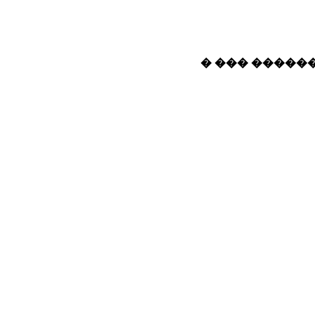
� ��� ������