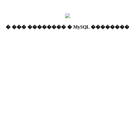
� ��� �������� � MySQL ��������