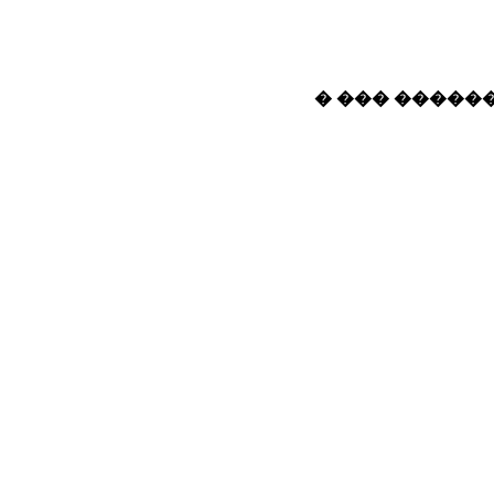
� ��� ������