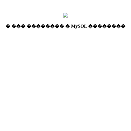
� ��� �������� � MySQL ��������