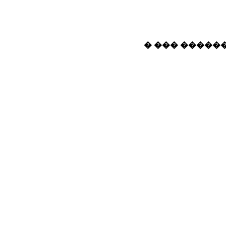
� ��� ������