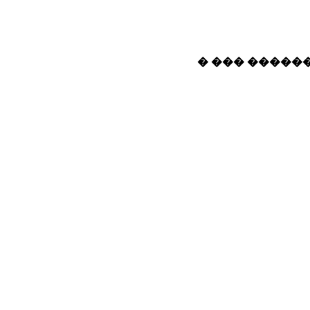
� ��� ������