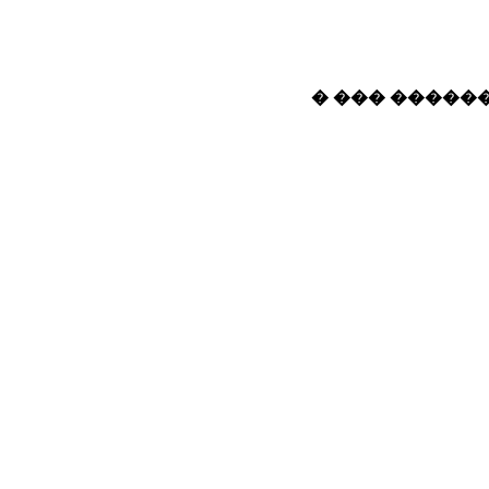
� ��� ������