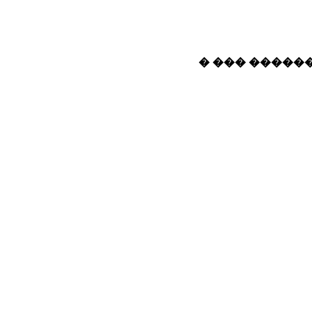
� ��� ������