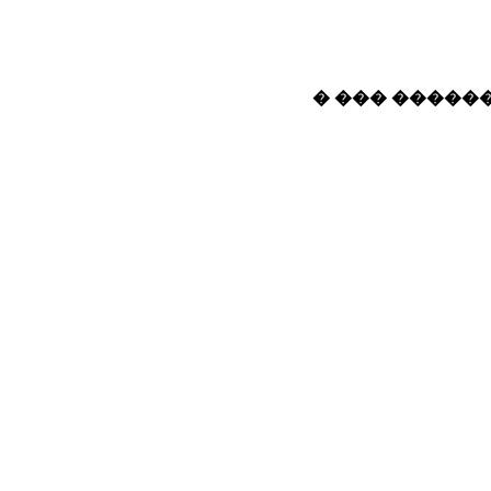
� ��� ������