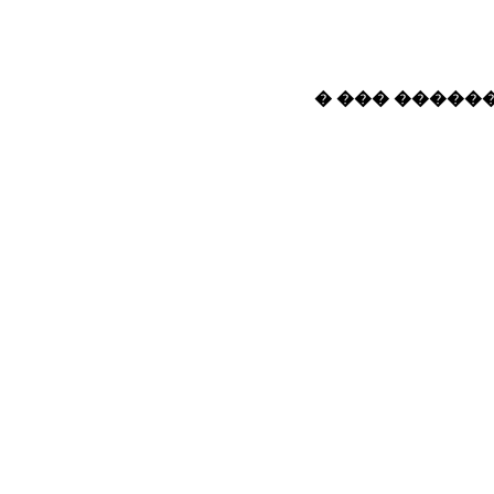
� ��� ������