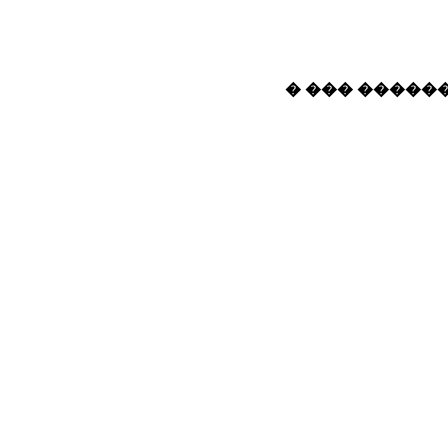
� ��� ������