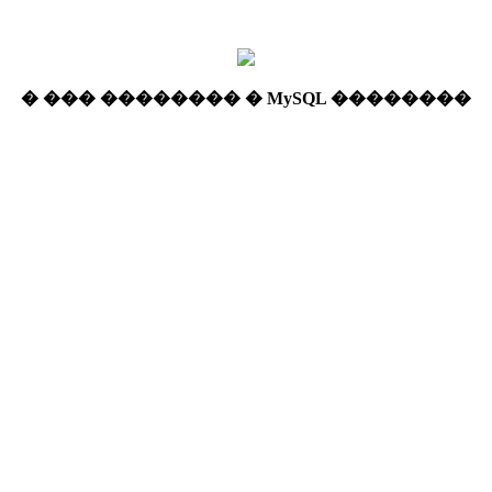
� ��� �������� � MySQL ��������