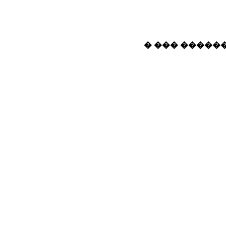
� ��� ������