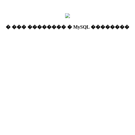
� ��� �������� � MySQL ��������