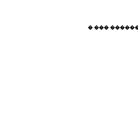
� ��� ������