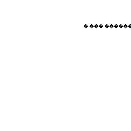
� ��� ������