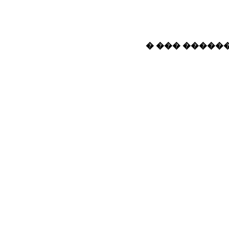
� ��� ������