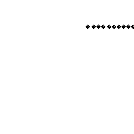
� ��� ������