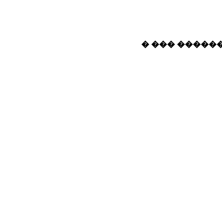
� ��� ������