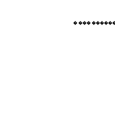
� ��� ������