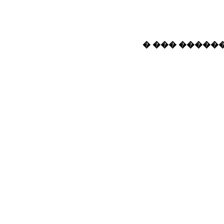
� ��� ������