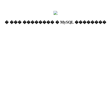
� ��� �������� � MySQL ��������