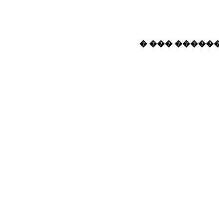
� ��� ������