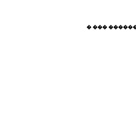
� ��� ������