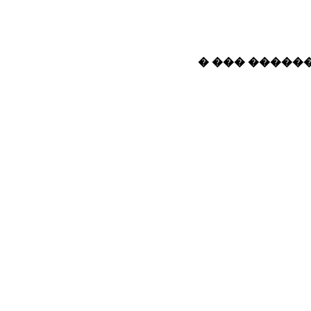
� ��� ������