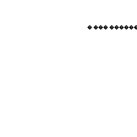
� ��� ������