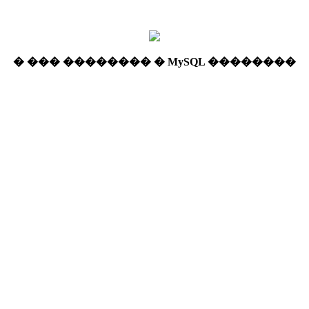
� ��� �������� � MySQL ��������