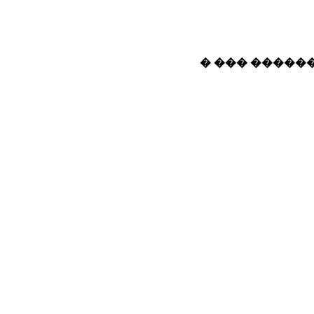
� ��� ������