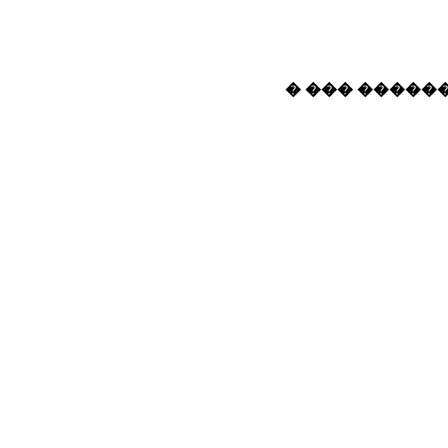
� ��� ������