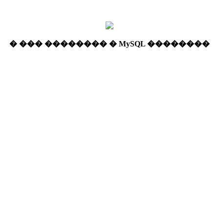
� ��� �������� � MySQL ��������