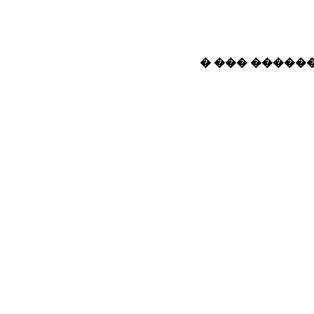
� ��� ������