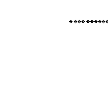
� ��� ������