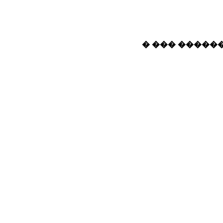
� ��� ������