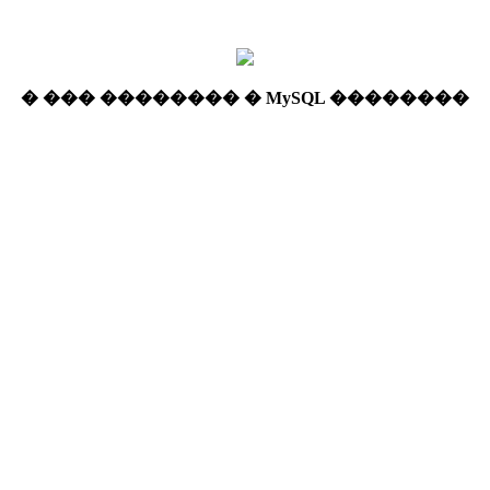
� ��� �������� � MySQL ��������