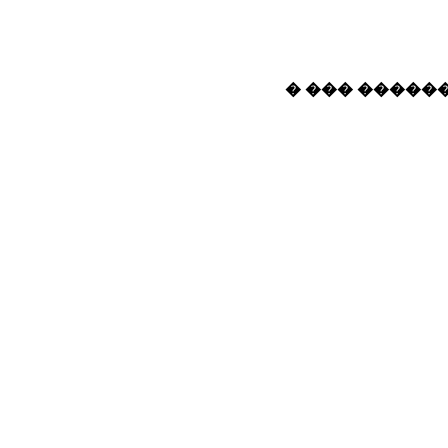
� ��� ������