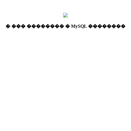
� ��� �������� � MySQL ��������