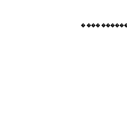
� ��� ������