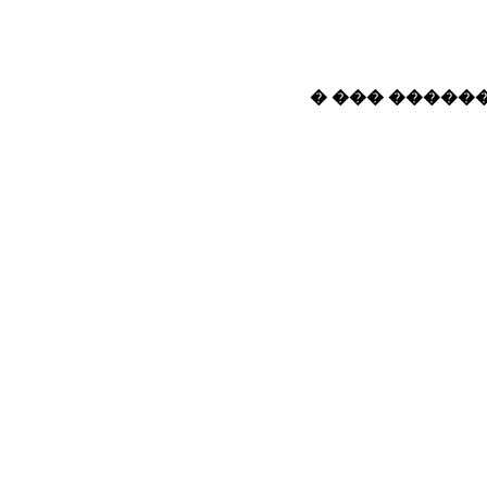
� ��� ������