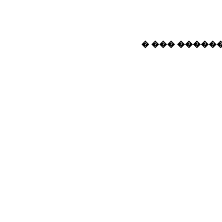
� ��� ������